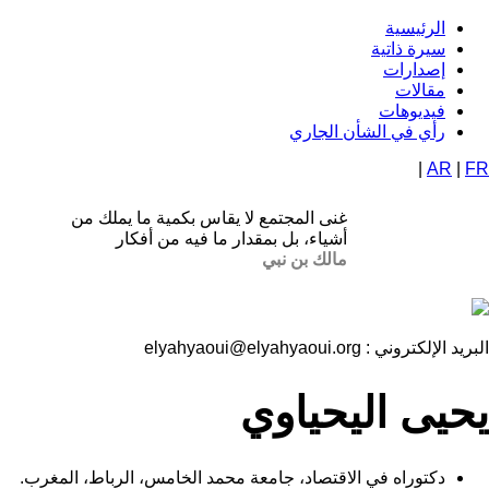
تجاوز
الرئيسية
Navigation
إلى
سيرة ذاتية
المحتوى
إصدارات
principale
الرئيسي
مقالات
فيديوهات
رأي في الشأن الجاري
|
AR
|
FR
غنى المجتمع لا يقاس بكمية ما يملك من
أشياء، بل بمقدار ما فيه من أفكار
مالك بن نبي
البريد الإلكتروني :
elyahyaoui@elyahyaoui.org
يحيى اليحياوي
دكتوراه في الاقتصاد، جامعة محمد الخامس، الرباط، المغرب.