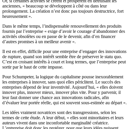
Or, si certaines activités se créent et prospèrent en détruisant les
anciennes, « beaucoup se développent à côté ou dans leur
prolongement. La création n’est donc pas toujours destructrice, fort
heureusement ».
Dans le même temps, l’indispensable renouvellement des produits
fournis par l’entreprise « exige d’avoir le courage d’abandonner des
activités obsolètes ou en passe de le devenir, afin d’en financer
d’autres promises à un meilleur avenir ».
Il est en effet, difficile pour une entreprise d’engager des innovations
de rupture, quand son intérêt semble être de préserver le statu quo.
C’est en croisant intérêts à court et long termes, que l’entreprise peut
sortir par le haut de cette impasse.
Pour Schumpeter, la logique du capitalisme pousse inexorablement
les entreprises à innover, sans quoi elles périclitent. Le succès des
entreprises dépend de leur inventivité. Aujourd’hui, « elles doivent
innover plus, innover mieux, innover plus vite. Pour y parvenir, il
leur faut donner une chance aux innovations radicales, afin
d’évaluer leur portée réelle, qui est souvent sous-estimée au départ ».
Les idées vraiment novatrices sont des transgressions, selon les
termes de cette étude. A leur début, « elles sont minoritaires et leurs
auteurs vivent dans une inconfortable marginalité créatrice.
L’entreprise doit donc les protéger, pour que leurs idées puissent