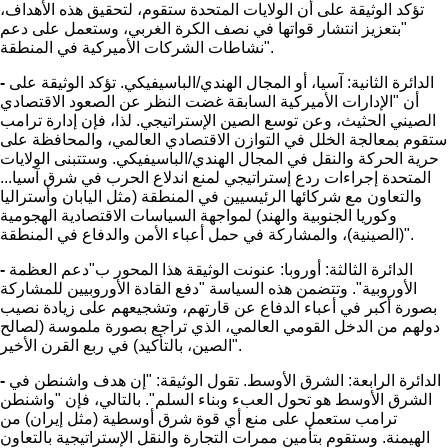
تؤكد الوثيقة على أن الولايات المتحدة ستقوم، لتحقيق هذه الأهداف،
"بتعزيز انتشار قواتها في نصف الكرة الغربي، وستعمل على دعم
نشاطات الشركات الأميركية في المنطقة".
الدائرة الثانية: آسيا، أو المجال الهندي/الباسيفيكي. تؤكد الوثيقة على
-
أن "الإدارات الأميركية السابقة غضت النظر عن الصعود الاقتصادي
الصيني الحثيث، وعن توسع الصين الإستراتيجي. لذا، فإن إدارة ترامب
ستقوم بمعالجة الخلل في التوازن الاقتصادي العالمي، والمحافظة على
حرية الحركة والنقل في المجال الهندي/الباسيفيكي. وستتبنى الولايات
المتحدة إجراءات ردع إستراتيجي لمنع اندلاع الحرب في شرق آسيا...
والتعاون مع شركائها الرئيسيين في المنطقة (مثل اليابان وأستراليا
وكوريا الجنوبية والهند) لمواجهة السياسات الاقتصادية الهجومية
(الصينية)، والمشاركة في حمل أعباء الأمن والدفاع في المنطقة".
الدائرة الثالثة: أوروبا: عنونت الوثيقة هذا المحور ب"دعم العظمة
-
الأوروبية". وتتضمن هذه السياسة "دفع القادة الأوروبيين للمشاركة
بصورة أكبر في أعباء الدفاع عن قارتهم، وتشجيعهم على زيادة نصيب
دولهم من الدخل القومي العالمي، الذي تراجع بصورة ملموسة (لصالح
الصين، بالتأكيد) في ربع القرن الأخير".
الدائرة الرابعة: الشرق الأوسط. تقول الوثيقة: "إن هدف واشنطن في
-
الشرق الأوسط هو تحول العبء وبناء السلم". بالتالي، فإن "واشنطن
ترامب ستعمل على منع أي قوة شرق أوسطية (مثل إيران) من
الهيمنة. وستقوم بتأمين ممرات التجارة والنقل الإستراتيجية بالتعاون