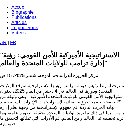
Aller
Accueil
au
Biographie
Navigation
contenu
Publications
principale
principal
Articles
Lu pour vous
Vidéos
AR
|
FR
|
"الاستراتيجية الأميركية للأمن القومي: رؤية
إدارة ترامب للولايات المتحدة والعالم"
مركز الجزيرة للدراسات، الدوحة، شتنبر 2025، 15 ص.
نشرت إدارة الرئيس دونالد ترامب رؤيتها الإستراتيجية لموقع الولايات
المتحدة ودورها في العالم في 4 دجنبر من العام 2025، بعنوان
"إستراتيجية الأمن القومي للولايات المتحدة الأميركية". وهي وثيقة من
29 صفحة، تضمنت رؤية انتقادية لإستراتيجيات الإدارات السابقة منذ
نهاية الحرب الباردة، ثم مفهوم الإستراتيجية من وجهة نظر إدارة
ترامب، بما في ذلك ما تريد الولايات المتحدة تحقيقه بصورة عامة، وما
تريد تحقيقه في العالم ومن العالم، ثم الأدوات التي تملكها لتحقيق ما
تصبو إليه.