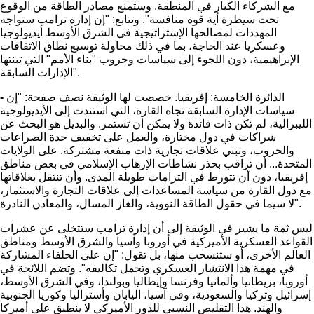
مع الشركاء الكبار في المنطقة. وستمنع مصادر الطاقة من الوقوع
تحت سيطرة أية قوة منافسة". وتتابع: "إن إدارة ترامب ستواجه
المهددات لمصالحها الإستراتيجية في الشرق الأوسط أيديولوجيا
وعسكريا عند الحاجة، بما في ذلك محاولة توسيع نطاق الاتفاقات
الإبراهيمية، دون اللجوء إلى سياسات وحروب "بناء الأمم" التي تبنتها
الإدارات السابقة".
الدائرة الخامسة: إفريقيا. خصصت لها الوثيقة نصف صفحة: "إن
-
سياسات الإدارة السابقة تجاه القارة، التي استندت إلى الأيديولوجية
الليبرالية، لم تكن ذات فائدة ولا يمكن أن تستمر. والبديل هو البحث عن
شراكات في دول مختارة، والعمل على تخفيف حدة الصراعات
والحروب، وتبني علاقات تجارية ذات منفعة مشتركة. على الولايات
المتحدة... أن تراقب بحذر نشاطات الإرهاب الإسلامي في بعض مناطق
إفريقيا، دون أن تتورط في التزامات طويلة المدى. وأن تنتقل بعلاقاتها
مع دول القارة من سياسة المساعدات إلى علاقات التجارة والاستثمار،
لا سيما في حقول الطاقة النووية، والغاز المسال، والمعادن النادرة".
ليس ثمة ما يشير في الوثيقة إلى أن إدارة ترامب ستتخلى عن عشرات
القواعد العسكرية الأميركية في أوروبا وآسيا والشرق الأوسط ومناطق
العالم الأخرى، أو ستنسحب منها، بل تقول: "إن على الحلفاء المشاركة
في مهمة هذا الانتشار العسكري وتحمل تكاليفه". وتضم اللائحة في
أوروبا، بريطانيا وألمانيا وفرنسا وإيطاليا وبولندا، وفي الشرق الأوسط،
إسرائيل وتركيا والسعودية، وفي آسيا، اليابان وأستراليا وكوريا الجنوبية
والهند. هذا التقليص النسبي للدور الأميركي لا ينطبق على أميركا