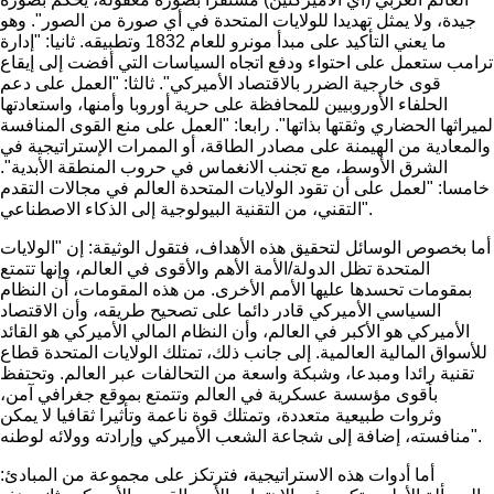
جيدة، ولا يمثل تهديدا للولايات المتحدة في أي صورة من الصور". وهو
ما يعني التأكيد على مبدأ مونرو للعام 1832 وتطبيقه. ثانيا: "إدارة
ترامب ستعمل على احتواء ودفع اتجاه السياسات التي أفضت إلى إيقاع
قوى خارجية الضرر بالاقتصاد الأميركي". ثالثا: "العمل على دعم
الحلفاء الأوروبيين للمحافظة على حرية أوروبا وأمنها، واستعادتها
لميراثها الحضاري وثقتها بذاتها". رابعا: "العمل على منع القوى المنافسة
والمعادية من الهيمنة على مصادر الطاقة، أو الممرات الإستراتيجية في
الشرق الأوسط، مع تجنب الانغماس في حروب المنطقة الأبدية".
خامسا: "لعمل على أن تقود الولايات المتحدة العالم في مجالات التقدم
التقني، من التقنية البيولوجية إلى الذكاء الاصطناعي".
أما بخصوص الوسائل لتحقيق هذه الأهداف، فتقول الوثيقة: إن "الولايات
المتحدة تظل الدولة/الأمة الأهم والأقوى في العالم، وإنها تتمتع
بمقومات تحسدها عليها الأمم الأخرى. من هذه المقومات، أن النظام
السياسي الأميركي قادر دائما على تصحيح طريقه، وأن الاقتصاد
الأميركي هو الأكبر في العالم، وأن النظام المالي الأميركي هو القائد
للأسواق المالية العالمية. إلى جانب ذلك، تمتلك الولايات المتحدة قطاع
تقنية رائدا ومبدعا، وشبكة واسعة من التحالفات عبر العالم. وتحتفظ
بأقوى مؤسسة عسكرية في العالم وتتمتع بموقع جغرافي آمن،
وثروات طبيعية متعددة، وتمتلك قوة ناعمة وتأثيرا ثقافيا لا يمكن
منافسته، إضافة إلى شجاعة الشعب الأميركي وإرادته وولائه لوطنه".
أما أدوات هذه الاستراتيجية
،
فترتكز على مجموعة من المبادئ: