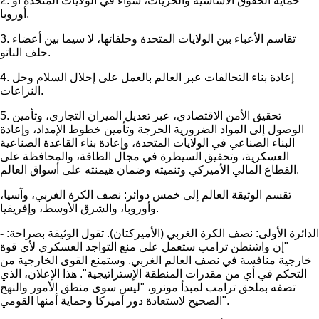
2. حماية الحقوق الأساسية والحريات، سواء في الولايات المتحدة أو
أوروبا.
3. تقاسم الأعباء بين الولايات المتحدة وحلفائها، لا سيما بين أعضاء
حلف الناتو.
4. إعادة بناء التحالفات عبر العالم بالعمل على إحلال السلام وحل
النزاعات.
5. تحقيق الأمن الاقتصادي، عبر تعديل الميزان التجاري، وتأمين
الوصول إلى المواد الضرورية الحرجة وتأمين خطوط الإمداد، وإعادة
البناء الصناعي في الولايات المتحدة، وإعادة بناء القاعدة الصناعية
العسكرية، وتحقيق السيطرة في مجال الطاقة، والمحافظة على
القطاع المالي الأميركي وتنميته وضمان هيمنته على أسواق العالم.
تقسم الوثيقة العالم إلى خمس دوائر: نصف الكرة الغربي، وآسيا،
وأوروبا، والشرق الأوسط، وإفريقيا.
الدائرة الأولى: نصف الكرة الغربي (الأميركتان). تقول الوثيقة بصراحة:
-
"إن واشنطن ترامب ستعمل على منع التواجد العسكري لأي قوة
خارجية منافسة في نصف العالم الغربي. وستمنع القوى الخارجية من
التحكم في أي من مقدرات المنطقة الإستراتيجية". هذا الإعلان، الذي
تصفه بملحق ترامب لمبدأ مونرو، "ليس سوى منطق الأمور والنهج
الصحيح لاستعادة دور أميركا وحماية أمنها القومي".