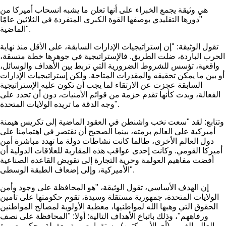
هي وثيقة يجمع الخبراء على أنها تعلن ما يشبه انسحاب أميركا من
"دورها التقليدي بوصفها القوة الكبرى المتفردة في الثلاثين عامًا
الماضية".
تقول الوثيقة: "إن إستراتيجيات الإدارات السابقة، على الأقل منذ نهاية
الحرب الباردة، ضلت الطريق. فالإستراتيجية في جوهرها خطة متسقة،
واقعية، تؤسس للشروط الضرورية التي تربط بين الأهداف والوسائل،
أو بين ما يمكن تحقيقه والمقدرات المتاحة. ولكن إستراتيجيات الإدارات
السابقة عجزت عن الارتقاء لما يجب أن تكون عليه الإستراتيجية
الفعالة، وبدت كأنها تقدم حزمة من قوائم الأمنيات، دون أن تحدد على
وجه الدقة ما تريده الولايات المتحدة".
وتتابع: لقد "سعت نخب واشنطن في العقود الماضية إلى تكريس هيمنة
أميركية على العالم برمته، بينما الصحيح أن نقتصر في اهتمامنا على
دول العالم الأخرى، طالما كانت نشاطات دولة ما تهدد مباشرة أمن
أميركا القومي. وكانت إحدى عواقب هذه المقاربة للعلاقات الدولية أن
أفضت مفاهيم العولمة وحرية التجارة إلى تقويض القاعدة الصناعية
الأميركية، وإلى إضعاف الطبقة الوسطى".
إن الهدف الأساسي، تقول الوثيقة، "هو المحافظة على وجود وأمن
الولايات المتحدة، جمهورية مستقلة وسيدة، تقوم حكومتها على تأمين
الحقوق التي وهبها الله لمواطنيها، معطية الأولوية لمصالح المواطنين
ورفاههم"، وذلك باتباع الأهداف التالية: أولا: "المحافظة على نصف
العالم الغربي (أي الأميركتين) مستقرا بصورة معقولة، يحكم بصورة