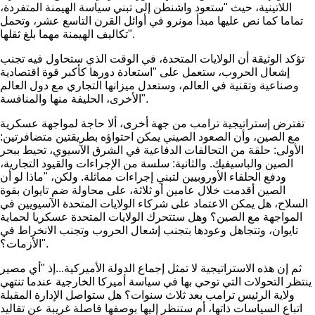
اللاتينية، حيث "ستعود واشنطن إلى تبني سياسة الهيمنة المتفردة،
تماما كما نص عليها مبدأ مونرو في أوائل القرن التاسع عشر، وتحمل
تكاليف الهيمنة مهما بلغ ثقلها".
تؤكد الوثيقة أن الولايات المتحدة، في الوقت الذي ستحاول فيه تجنب
إشعال الحروب، ستعمل على "استعادة دورها كأكبر قوة اقتصادية
وصناعية وتقنية في العالم، وستعدل ميزانها التجاري مع دول العالم
الأخرى، الحليفة منها والمنافسة".
تفترض إستراتيجية ترامب من جهة أخرى، ألا حاجة لمواجهة عسكرية
مع الصين، وأن الصعود الصيني يمكن احتواؤه بطريقتين متضافرتين:
الأولى: حلقة من التحالفات الدفاعية في الشرق الآسيوي، تحيط ببحر
الصين والباسيفيك. والثانية: سلسة من الإجراءات والقيود التجارية،
ودفع الحلفاء الأوروبيين لتبني إجراءات مماثلة. ولكن، "ماذا لو أن
الصين أقدمت خلال عامين أو ثلاثة، على محاولة ضم تايوان بقوة
السلاح، هل يمكن الاعتماد على شركاء الولايات المتحدة الآسيويين في
المواجهة مع الصين؟ وهل ستتحرك الولايات المتحدة عسكريا لحماية
تايوان، وتتجاهل وعودها بتجنب إشعال الحروب وتجنب الانخراط في
الأزمات؟".
ثم إن هذه الاستراتيجية لا تمثل إجماع الدولة الأميركية...إذ "أي مصير
ينتظر التحولات التي توحي بها في سياسة أميركا الخارجية عندما تنتهي
ولاية الرئيس ترامب بعد ثلاث سنوات؟ هل ستواصل الإدارة المقبلة
اتباع السياسات ذاتها، أم ستنظر إليها بوصفها فاصلة غريبة عن تقاليد