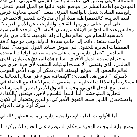
المسألة الأولى وتكمن في الاهتمام بالأمن القومي الأميركي. ثاني هذه
المبادئ هو إقامة السلم من موضع القوة. ثالثها هو الميل لعدم التدخل.
رابع هذه المبادئ يتصل بالواقعية المرنة، بمعنى "تجنب محاولة فرض
القيم الغربية، كالديمقراطية مثلا، أو أي محاولات للتغيير الاجتماعي،
على أمم تختلف مواريثها الثقافية والتاريخية عن الأمم الغربية".
وخامس هذه المبادئ هو الإعلاء من شأن الأمة، "لأن الوحدة السياسية
الأساسية للنظام في العالم تظل الدولة القومية. لذلك، فإن إدارة
ترامب ستقف دائما إلى جانب سيادة الدولة، وفي مواجهة كافة
المنظمات العابرة للحدود، التي تقوض سيادة الدول القومية". المبدأ
السادس: "عمل إدارة ترامب على حماية سيادة الولايات المتحدة
واحترام سيادة الدول الأخرى". سابع هذه المبادئ هو توازن القوى
العالمي، الذي يقتضي "ألا تسمح الولايات المتحدة لأي قوة أخرى في
العالم بالصعود إلى موقع الهيمنة، الذي يمكن أن يهدد الأمن القومي
الأميركي". ثامن هذه المبادئ: "الإنصاف، سواء في مجال التحالفات
العسكرية أو العلاقات التجارية، ما يقتضي تقاسم الأعباء مع الحلفاء في
تناسب مع الدخل القومي، وحماية السوق الأميركية من الممارسات
التجارية المتوحشة". أما المبدأ التاسع والأخير، فيتعلق "بالكفاءة
والاستحقاق، اللذين صنعا التفوق الأميركي، واللذين يقتضيان أن تكون
أميركا أولا، وعلى الدوام".
أما الأولويات العامة لإستراتيجية إدارة ترامب، فتظهر كالتالي:
1. وضع نهاية لموجات الهجرة وإحكام السيطرة على الحدود الأميركية.