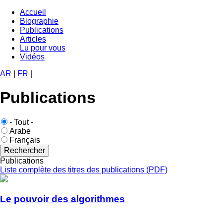
Aller
Accueil
au
Biographie
Navigation
contenu
Publications
principale
principal
Articles
Lu pour vous
Vidéos
AR
|
FR
|
Publications
Langue
- Tout -
publication
Arabe
Français
Publications
Liste complète des titres des publications (PDF)
Le pouvoir des algorithmes