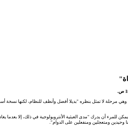
اة"
 وهي مرحلة لا تمثل بنظره "بديلا أفضل وأنظف للنظام، لكنها نسخة أس
كن للمرء أن يدرك "مدى العبثية الأنتروبولوجية في ذلك، إلا بعدما يغاد
ينا وحيدين ومتعجلين ومنفعلين على الدوام".