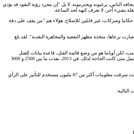
خافه الناس، يرغبونه ويحترمونه. لا بل "إن مجرد رؤية النقود قد يؤدي
شغلة بشيء آخر، لا نعرف كنهه لحد الساعة.
ى، حكاما وشركات، غير قابلين للإصلاح. هؤلاء هم "من يقف على دفة
ارت ترعاها، متخذة مظهر النفعية والمجاهرة النقدية". لقد بلغ
ب، لكن أوباما هو من وضع قائمة القتل، قاعدة بيانات للقتل
المستهدف والخطف خارج القانون، والتسليع الاستثنائي. كل سيرته الذاتية وموقعه وشبكته الاجتماعية وعاداته اليومية تثبت ذلك. إنه هدف محتمل متى كانت الحاجة لذلك. في 2013، نفذت ما بين 2500 و 3000
ثم يعطي الكاتب نموذج الفايسبوك الذي بشرنا بالانفتاح والتحرر والخروج من الفردانية. لكن فضيحة كمبريدج أناليتيكا حررتنا من هذا الوهم، حيث سرقت معلومات أكثر من 87 مليون مستخدم للتأثير على الرأي
التالية:
.