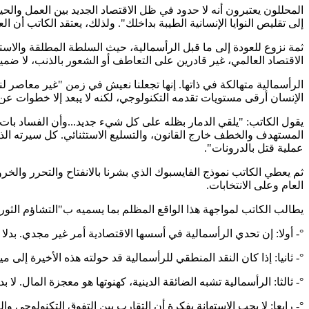
المحللون يعتبرون أنه لا حدود في ظل الاقتصاد الجديد بين العمل والحي
إلى تقليص النوايا الإنسانية الطيبة بداخلك". ولذلك، يعتقد الكاتب أن
ثمة نزوع للعودة إلى ما قبل الرأسمالية، حيث السلطة المطلقة والاستق
الاقتصاد العالمي، غير قادرين على التعاطف أو الشعور بالذنب، لا ضم
الرأسمالية متهالكة في ذاتها. إنها تجعلنا نعيش في زمن "غير معاصر ل
الإنسان أرقى مستويات تقدمه التكنولوجي، لكنه لا يبعد إلا خطوات 
يقول الكاتب: "يلقي الدمار بظله على كل شيء جديد...وأن الفساد بات 
عملية قتل بالدرونات".
العام وعلى الانتخابات.
يطالب الكاتب لمواجهة هذا الواقع المظلم بما يسميه ب"التشاؤم الثور
°- أولا: إن تحدي الرأسمالية في أسسها الاقتصادية أمر غير مجدي. بدل
°- ثانيا: إذا كان النقد المنطقي للرأسمالية قد حولته هذه الأخيرة إلى
°- ثالثا: الرأسمالية تشبه الضائقة الدينية، كهنوتها هو معجزة المال. لا ب
°- رابعا: لا يجب الاستهانة بفكرة أن التقارب بين التفوق التكنولوجي و