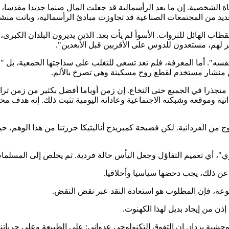
اة الشخصية. إن ما بعد الرأسمالية قد جعلت المال صنما جديدا مقدسا، ي
 العديد من المجتمعات الصناعية قد تجاوزت مبادئ الرأسمالية، وباتت من
طاب الهائل للثروات. الأسوأ لم يأت بعد. الذين يديرون البلدان الكبر
ير لهم، مستعدون للدوس على الأقربين قبل الأبعدين".
نفسه". أما المعرفة، فلم تعد تسعى للتغلب على سذاجتها الجمعية، بل "ص
عن منشار مستخدم لقطع روح مسكينة وهي تصرخ بالألم.
متجذرا في الجميع حتى النخاع. إن زمن أوباما أفضل بكثير من زمن ترام
ي"، أي تعميم التفاؤل وجعل اليأس حالة فردية. ثم يخلص إلى المسلمات 
ا عن ذلك، يجب دحضها سياسيا وأخلاقيا.
 ميوعة، فإن المطلوب هو استعادة النقد عبر نقض النقض.
د إذن من إيجاد بديل لهذا الكهنوت.
الوحشية يزداد. إن التفوق التكنولوجي عدواني: على الطبيعة وعلى حرياتنا