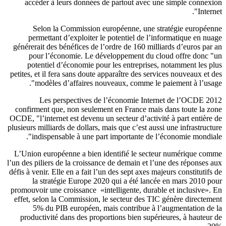
accéder à leurs données de partout avec une simple
connexi
Interne
Selon la Commission européenne, une stratégie
européen
permettant d’exploiter le potentiel de l’informatique en nu
générerait des bénéfices de l’ordre de 160 milliards d’euros par
pour
l’économie. Le développement du cloud
offre donc 
potentiel d’économie
pour les entreprises, notamment les p
petites, et il fera sans doute apparaître
des services nouveaux et 
modèles d’affaires nouveaux, comme le paiement
à l’usag
Les perspectives de l’économie Internet de l’OCDE 2
confirment que, non seulement en France mais dans toute la z
OCDE, "l’internet est devenu un secteur d’activité à part entière
plusieurs milliards de dollars, mais que c’est aussi une infrastruct
indispensable à une part importante de l’économie mondial
L’Union européenne a bien identifié le secteur numérique co
l’un des piliers de la croissance de demain et l’une des réponses 
défis à venir. Elle en a fait l’un des sept axes majeurs constitutifs
la stratégie Europe 2020
qui a été lancée en mars 2010 p
promouvoir une croissance «intelligente, durable et inclusive».
effet, selon la Commission, le secteur des TIC génère directem
5% du PIB européen, mais contribue à l’augmentation de
productivité dans des proportions bien supérieures, à hauteur