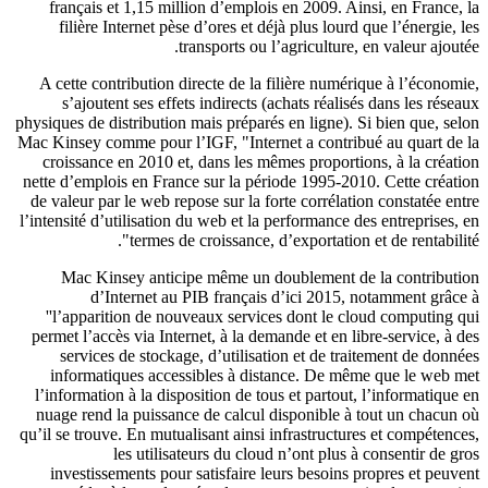
français et 1,15 million d’emplois en 2009. Ainsi, en France,
filière Internet pèse d’ores et déjà plus lourd que l’énergie, 
transports ou l’agriculture, en valeur ajout
A cette contribution directe de la filière numérique à l’économ
s’ajoutent ses effets indirects (achats réalisés dans les rése
physiques de distribution mais préparés en ligne). Si bien que, se
Mac Kinsey comme pour l’IGF, "Internet a contribué au quart de
croissance en 2010 et, dans les mêmes proportions, à la créat
nette d’emplois en France sur la période 1995-2010. Cette créat
de valeur par le web repose sur la forte corrélation constatée en
l’intensité d’utilisation du web et la performance des entreprises,
termes de croissance, d’exportation et de rentabilit
Mac Kinsey anticipe même un doublement de la contribut
d’Internet au PIB français d’ici 2015, notamment grâc
''l’apparition de nouveaux services dont le cloud computing
permet l’accès via
Internet, à
la demande et en libre-service, à 
services de stockage, d’utilisation et de
traitement de donn
informatiques accessibles à distance. De même que le
web m
l’information à la disposition de tous et partout, l’informatique
nuage rend la puissance de calcul disponible à tout un chacun
qu’il se
trouve. En mutualisant ainsi infrastructures et compétenc
les utilisateurs du
cloud
n’ont plus à consentir de g
investissements pour satisfaire leurs
besoins propres et peuv