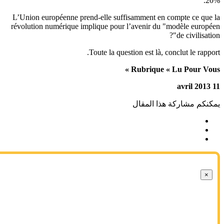
20
L’Union européenne prend-elle suffisamment en compte ce que
révolution numérique implique pour l’avenir du "modèle europ
de civilisatio
Toute la question est là, conclut le rappo
Rubrique « Lu Pour Vous
كنكم مشاركة هذا المقال
×