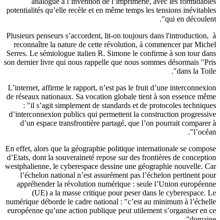
analogue à l’invention de l’imprimerie, avec les formidab
potentialités qu’elle recèle et en même temps les tensions inévitab
qui en découlen
Plusieurs penseurs s’accordent, lit-on toujours dans l'introduction
reconnaître la nature de cette révolution, à commencer par Mic
Serres. Le sémiologue italien R. Simone le confirme à son tour d
son dernier livre qui nous rappelle que nous sommes désormais "P
dans la Toil
L’internet, affirme le rapport, n’est pas le fruit d’une interconnex
de réseaux nationaux. Sa vocation globale tient à son essence m
: "il s’agit simplement de standards et de protocoles techniq
d’interconnexion publics qui permettent la construction progress
d’un espace transfrontière partagé, que l’on pourrait compare
l’océa
En effet, alors que la géographie politique internationale se comp
d’Etats, dont la souveraineté repose sur des frontières de concept
westphalienne, le cyberespace dessine une géographie nouvelle. 
l’échelon national n’est assurément pas l’échelon pertinent p
appréhender la révolution numérique : seule l’Union europée
(UE) a la masse critique pour peser dans le cyberespace.
numérique déborde le cadre national : "c’est au minimum à l’éche
européenne qu’une action publique peut utilement s’organiser en
domain