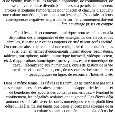
et de vendre, mais aussi les façons d’apprendre, de communiquer,
se cultiver et de se divertir. Si leur essor a permis de nombr
progrès et souligne l’importance pour chacun et chacune d’acqué
une culture numérique, leur impact sur les inégalités sociales et le
conséquences négatives en particulier sur l’environnement doiv
être davantage prises en compte
Or, si les outils et contenus numériques sont actuellement à
disposition des enseignantes et des enseignants, des élèves et 
familles, leur usage n'est pas toujours clarifié ni leur accès facili
On constate ainsi « le recours à une multiplicité d’outils numériq
aussi bien en termes d’équipements informatiques (ordinateu
tablettes, smartphone, tableau numérique interactif, vidéoprojecte
etc.),
d’applications numériques (messageries, espace numérique
travail,
réseaux sociaux numériques, outils de gestion de la 
scolaire, visioconférence,
etc.) de ressources documentaires
pédagogiques en ligne, de recours à l’Internet…
e
Dans le même temps, les élèves et les familles ne disposent pas t
des compétences nécessaires permettant de s’approprier les outils
de bénéficier des apports des contenus numériques. « Pendant
confinement, les inégalités scolaires ont augmenté. Les élèves d
autonomes et à l'aise avec les outils numériques se sont plutôt b
débrouillés à la maison tandis que celles et ceux plus éloignés de
culture scolaire et numérique ont plus décroché