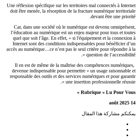
Une réflexion spécifique sur les territoires mal connectés à Inter
doit être menée, la résorption de la fracture numérique territori
devant être une priori
Car, dans une société où le numérique est devenu omniprése
l’éducation au numérique est un enjeu majeur pour tous et tou
quel que soit l’âge. En effet, « si l'équipement et la connexio
Internet sont des conditions indispensables pour bénéficier d
accès au numérique…ce n’est pas le seul critère pour répondre à
question de l’accessibilité
Il en est de même de la maîtrise des compétences numérique
devenue indispensable pour permettre « un usage raisonnable
responsable des outils et des services numériques et pour garan
.
une insertion professionnelle réussi
Rubrique « Lu Pour Vous
1
كنكم مشاركة هذا المقال