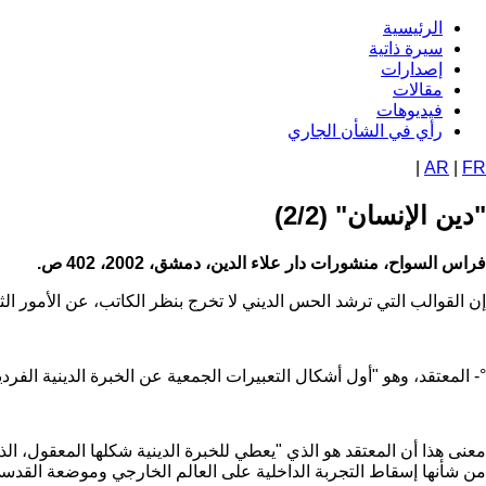
تجاوز
الرئيسية
Navigation
إلى
سيرة ذاتية
المحتوى
إصدارات
principale
الرئيسي
مقالات
فيديوهات
رأي في الشأن الجاري
|
AR
|
FR
"دين الإنسان" (2/2)
فراس السواح، منشورات دار علاء الدين، دمشق، 2002، 402 ص.
إن القوالب التي ترشد الحس الديني لا تخرج بنظر الكاتب، عن الأمور الث
°- المعتقد، وهو "أول أشكال التعبيرات الجمعية عن الخبرة الدينية الفر
معنى هذا أن المعتقد هو الذي "يعطي للخبرة الدينية شكلها المعقول، ا
من شأنها إسقاط التجربة الداخلية على العالم الخارجي وموضعة القدس