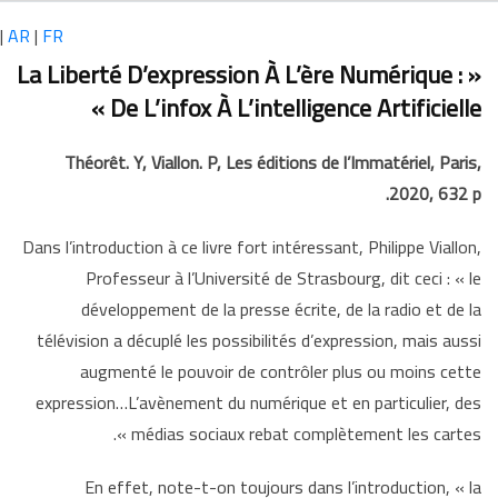
تجاوز
|
AR
|
FR
إلى
المحتوى
« La Liberté D’expression À L’ère Numérique :
الرئيسي
De L’infox À L’intelligence Artificielle »
Théorêt. Y, Viallon. P, Les éditions de l’Immatériel, Paris,
2020, 632 p.
Dans l’introduction à ce livre fort intéressant,
Philippe Viallon,
Professeur à l’Université de Strasbourg, dit ceci : « le
développement de la presse
écrite, de la radio et de la
télévision a décuplé les possibilités d’expression,
mais aussi
augmenté le pouvoir de contrôler plus ou moins cette
expression…L’avènement du numérique et en
particulier, des
médias sociaux rebat complètement les cartes ».
En effet, note-t-on toujours dans l’introduction, « la