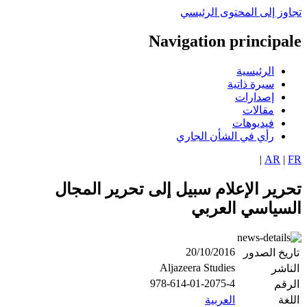
اوز إلى المحتوى الرئيسي
Navigation principa
الرئيسية
سيرة ذاتية
إصدارات
مقالات
فيديوهات
رأي في الشأن الجاري
|
AR
|
رير الإعلام سبيل إلى تحرير المجال
سياسي العربي
20/10/2016
ريخ الصدور
Aljazeera Studies
ناشر
978-614-01-2075-4
رقم
لغة
العربية