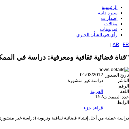
تجاوز
الرئيسية
Navigation
إلى
سيرة ذاتية
المحتوى
إصدارات
principale
الرئيسي
مقالات
فيديوهات
رأي في الشأن الجاري
|
AR
|
FR
"قناة فضائية ثقافية ومعرفية: دراسة في الممك
01/03/2012
تاريخ الصدور
الناشر
دراسة غير منشورة
---
الرقم
اللغة
العربية
152
عدد الصفحات
الرابط
قراءة جزء
دراسة عملية من أجل إنشاء فضائية ثقافية وتربوية (دراسة غير منشورة