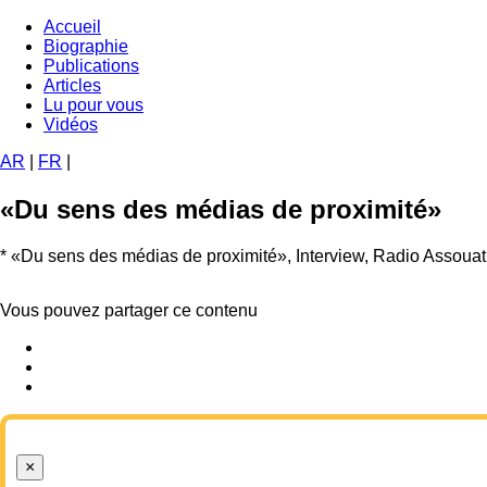
Aller
Accueil
au
Biographie
Navigation
contenu
Publications
principale
principal
Articles
Lu pour vous
Vidéos
AR
|
FR
|
«Du sens des médias de proximité»
*
«Du sens des médias de proximité», Interview, Radio Assouat
Vous pouvez partager ce contenu
×