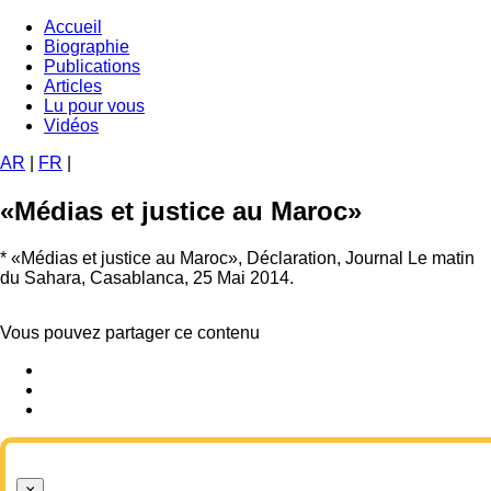
Aller
Accueil
au
Biographie
Navigation
contenu
Publications
principale
principal
Articles
Lu pour vous
Vidéos
AR
|
FR
|
«Médias et justice au Maroc»
*
«Médias et justice au Maroc», Déclaration, Journal Le matin
du Sahara, Casablanca, 25 Mai 2014.
Vous pouvez partager ce contenu
×