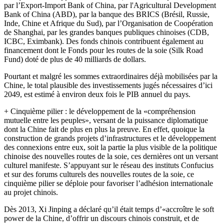
par l’Export-Import Bank of China, par l'Agricultural Development
Bank of China (ABD), par la banque des BRICS
(Brésil, Russie,
Inde, Chine et Afrique du Sud), par l’Organisation de Coopération
de Shanghai, par les grandes banques publiques chinoises (CDB,
ICBC, Eximbank). Des fonds chinois contribuent également au
financement dont le Fonds pour les routes de la soie (Silk Road
Fund) doté de plus de 40 milliards de dollars.
Pourtant et malgré les sommes extraordinaires déjà mobilisées par la
Chine, le total plausible des investissements jugés nécessaires d’ici
2049, est estimé à environ deux fois le PIB annuel du pays.
+ Cinquième pilier : le développement de la «compréhension
mutuelle entre les peuples», versant de la puissance diplomatique
dont la Chine fait de plus en plus la preuve. En effet, quoique la
construction de grands projets d’infrastructures et le développement
des connexions entre eux, soit la partie la plus visible de la politique
chinoise des nouvelles routes de la soie, ces dernières ont un versant
culturel manifeste. S’appuyant sur le
réseau des instituts Confucius
et sur des forums culturels des nouvelles
routes de la soie, ce
cinquième pilier se déploie pour favoriser l’adhésion internationale
au projet chinois.
Dès 2013, Xi Jinping a déclaré qu’il était temps d’«accroître le soft
power de la Chine, d’offrir un discours chinois construit, et de