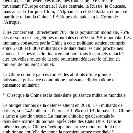
Deux axes composent ces nouvelles routes: un axe terrestre
traversant l’Europe centrale, l’Asie centrale, la Russie, le Caucase,
mais aussi la Turquie, l’Iran, l’Afghanistan et le Pakistan, et un axe
maritime reliant la Chine à l’Afrique orientale et à la Corne de
l’Afrique.
Elles concernent «directement 70% de la population mondiale, 75%
des ressources énergétiques mondiales et 55% du PIB mondial». Les
montants consacrés par la Chine à cette politique seraient compris
entre 5 000 et 8 000 milliards de dollars dans les cinq prochaines
années. Les besoins de financement pour tous les projets rattachés
aux nouvelles routes de la soie pourraient dépasser le trillion (le
milliard de milliard) annuel.
La Chine cumule par ces routes, les attributs d’une grande
puissance: puissance économique, puissance diplomatique et
puissance militaire :
°- C’est que la Chine est la deuxième puissance militaire mondiale
Le budget chinois de la défense atteint en 2018, 175 milliards de
dollars, soit 142 milliards d’euros et 1,5% du PIB du pays. La Chine
s’arme à grande vitesse. La marine chinoise est désormais la
deuxième marine du monde, après celle des États-Unis. Dans le
même temps, la Chine développe une armée moderne dont elle
ambitionne «qu’elle devienne la première armée mondiale à