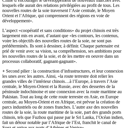
Chine d’encourager le développement de nouveaux marchés avec
lesquels
elle aurait des relations privilégiées au profit de tous. Les
nouvelles routes de la soie traversent l’Asie centrale, le Moyen
Orient et l’Afrique, qui comprennent des régions en voie de
développement».
L’aspect «coopératif et sans conditions» du projet chinois est très
largement mis en avant, d’autant que «les contours, les contenus,
voire les objectifs des nouvelles routes de la soie, ne sont pas
prédéterminés. Ils sont à dessiner, à définir. Chaque partenaire est
prié de venir avec sa vision, sa compréhension, ses ambitions pour
les nouvelles routes de la soie, et de les mettre en oeuvre dans un
processus collaboratif, gagnant-gagnant».
+
Second pilier : la construction d’infrastructures, et leur connexion
les unes avec les autres. Ainsi, «la route terrestre doit relier les
grandes villes de l’intérieur chinois…à l’Europe, à travers l’Asie
centrale, le Moyen-Orient et la Russie, avec des dessertes de la
péninsule indochinoise et une connexion avec la route maritime au
Pakistan. Tout au long de cette route terrestre en Asie, en Europe
centrale, au Moyen-Orient et en Afrique, est prévue la création de
parcs industriels ou de zones franches. L’autre axe des nouvelles
routes de la soie, la route maritime de la soie, part des grands ports
chinois, tels que Fuzhou qui passe par le Sri Lanka, l’Océan indien,
fait un détour notable par l’Afrique de l’Est, franchit le canal de
Suez et arrive aux ports d’Athènes et Venise».