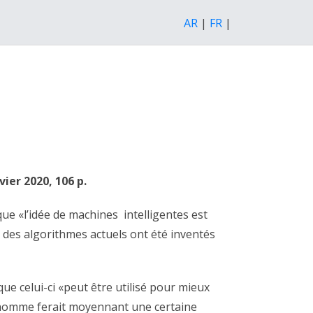
AR
|
FR
|
vier 2020, 106 p.
sque «l’idée de machines intelligentes est
t des algorithmes actuels ont été inventés
e celui-ci «peut être utilisé pour mieux
e l’homme ferait moyennant une certaine