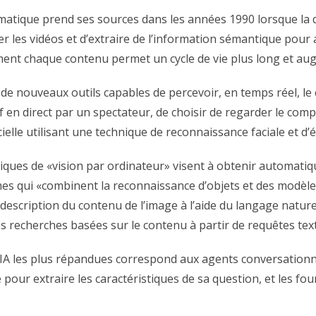
omatique prend ses sources dans les années 1990 lorsque la 
er les vidéos et d’extraire de l’information sémantique pour
ment chaque contenu permet un cycle de vie plus long et augm
e nouveaux outils capables de percevoir, en temps réel, le c
f en direct par un spectateur, de choisir de regarder le comp
ielle utilisant une technique de reconnaissance faciale et d
hniques de «vision par ordinateur» visent à obtenir automati
hmes qui «combinent la reconnaissance d’objets et des modèl
 description du contenu de l’image à l’aide du langage nature
s recherches basées sur le contenu à partir de requêtes text
d’IA les plus répandues correspond aux agents conversationne
ute pour extraire les caractéristiques de sa question, et les