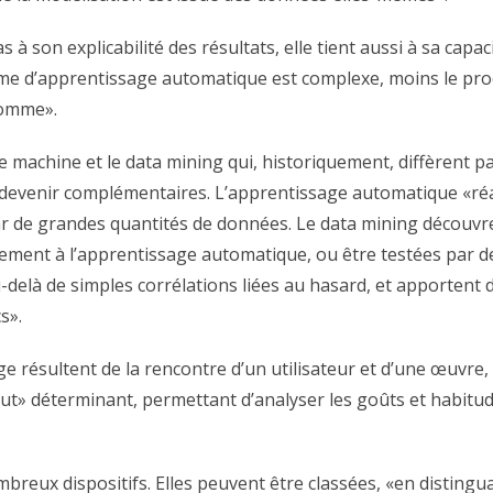
à son explicabilité des résultats, elle tient aussi à sa capa
me d’apprentissage automatique est complexe, moins le proc
homme».
e machine et le data
mining qui, historiquement, diffèrent p
 devenir complémentaires. L’apprentissage automatique «réal
ar de grandes quantités de données. Le data mining
découvre
ement à l’apprentissage automatique, ou être testées par de
au-delà de simples corrélations liées au hasard, et apportent
s».
e résultent de la rencontre d’un utilisateur et d’une œuvre,
put» déterminant, permettant d’analyser les goûts et habitu
ux dispositifs. Elles peuvent être classées, «en distinguant 