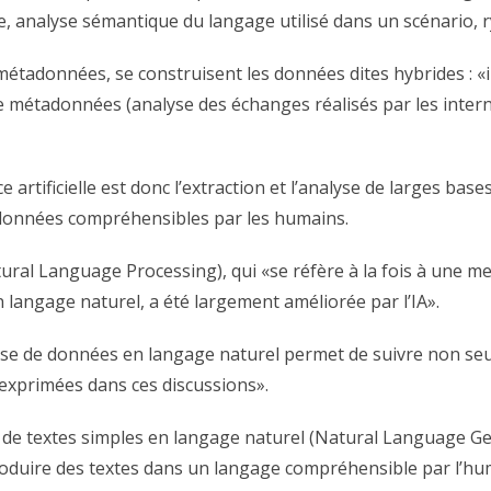
nre, analyse sémantique du langage utilisé dans un scénario
 métadonnées, se construisent les données dites hybrides
: 
 métadonnées (analyse des échanges réalisés par les intern
e artificielle est donc l’extraction et l’analyse de larges 
adonnées compréhensibles par les humains.
atural Language Processing), qui «se réfère à la fois à une 
n langage naturel, a été largement améliorée par l’IA».
lyse de données en langage naturel permet de suivre non se
exprimées dans ces discussions».
e textes simples en langage naturel (Natural Language Gen
duire des textes dans un langage compréhensible par l’hu