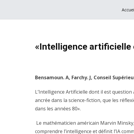
Aller
Navigation
Accuei
au
principale
contenu
principal
«Intelligence artificielle
Bensamoun. A, Farchy. J, Conseil Supérieur
L’Intelligence Artificielle dont il est questi
ancrée dans la science-fiction, que les réfl
dans les années 80».
Le mathématicien américain Marvin Minsky, d
comprendre l’intelligence et définit l’IA co