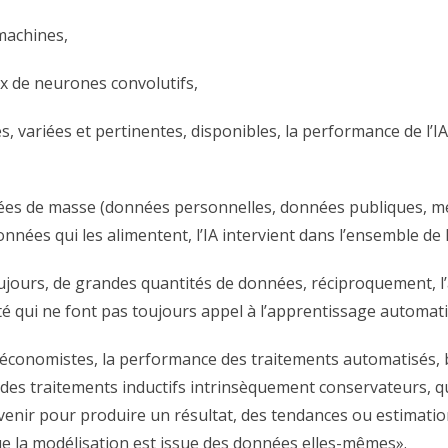
 machines,
ux de neurones convolutifs,
, variées et pertinentes, disponibles, la performance de l’IA
nées de masse (données personnelles, données publiques, mét
nées qui les alimentent, l’IA intervient dans l’ensemble de l
ujours, de grandes quantités de données, réciproquement, l’
é qui ne font pas toujours appel à l’apprentissage automat
 économistes, la performance des traitements automatisés, 
es traitements inductifs intrinsèquement conservateurs, qui
avenir pour produire un résultat, des tendances ou estimatio
que la modélisation est issue des données elles-mêmes».