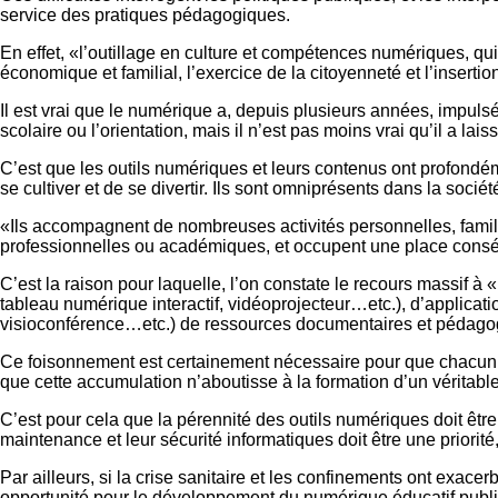
service des pratiques pédagogiques.
En effet, «l’outillage en culture et compétences numériques, qu
économique et familial, l’exercice de la citoyenneté et l’inser
Il est vrai que le numérique a, depuis plusieurs années, impul
scolaire ou l’orientation, mais il n’est pas moins vrai qu’il a la
C’est que les outils numériques et leurs contenus ont profond
se cultiver et de se divertir. Ils sont omniprésents dans la soci
«Ils accompagnent de nombreuses activités personnelles, famili
professionnelles ou académiques, et occupent une place conséqu
C’est la raison pour laquelle, l’on constate le recours massif à
tableau numérique interactif, vidéoprojecteur…etc.), d’applicat
visioconférence…etc.) de ressources documentaires et pédagogi
Ce foisonnement est certainement nécessaire pour que chacun y t
que cette accumulation n’aboutisse à la formation d’un véritable
C’est pour cela que la pérennité des outils numériques doit êt
maintenance et leur sécurité informatiques doit être une priorit
Par ailleurs, si la crise sanitaire et les confinements ont exace
opportunité pour le développement du numérique éducatif public