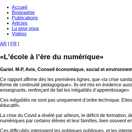
Aller
Accueil
au
Biographie
Navigation
contenu
Publications
principale
principal
Articles
Lu pour vous
Vidéos
AR
|
FR
|
«L’école à l’ère du numérique»
Gariel. M-P, Avis, Conseil économique, social et environnem
Ce rapport affirme dès les premières lignes, que «la crise sani
forme de continuité pédagogique». Ils ont mis en évidence auss
enseignants, renforçant de fait les inégalités d’apprentissage».
Ces inégalités ne sont pas uniquement d’ordre technique. Elles re
éducatif».
La crise du Covid a révélé par ailleurs, le déficit de formation
numériques par certains élèves et leur familles, bien souvent e
Ces difficultés interrogent les politiques publiques, et les inte