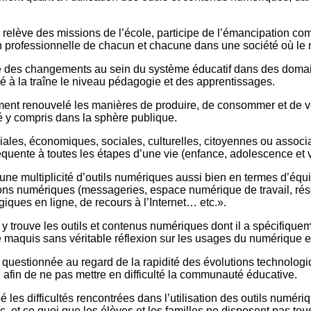
i relève des missions de l’école, participe de l’émancipation c
tion professionnelle de chacun et chacune dans une société où l
sé des changements au sein du système éducatif dans des domaine
issé à la traîne le niveau pédagogie et des apprentissages.
ément renouvelé les manières de produire, de consommer et de 
été y compris dans la sphère publique.
ales, économiques, sociales, culturelles, citoyennes ou associa
ente à toutes les étapes d’une vie (enfance, adolescence et vie
 «une multiplicité d’outils numériques aussi bien en termes d’éq
ions numériques (messageries, espace numérique de travail, rése
ques en ligne, de recours à l’Internet… etc.».
rouve les outils et contenus numériques dont il a spécifiquemen
 maquis sans véritable réflexion sur les usages du numérique et l
re questionnée au regard de la rapidité des évolutions technolo
é, afin de ne pas mettre en difficulté la communauté éducative.
rbé les difficultés rencontrées dans l’utilisation des outils numé
, et ce quoi que les élèves et les familles ne disposent pas t