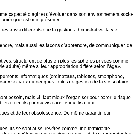
omme capacité d’agir et d’évoluer dans son environnement socio-
e numérique est omniprésent».
s aussi différents que la gestion administrative, la vie
vendre, mais aussi les façons d’apprendre, de communiquer, de
tives, structurent de plus en plus les sphères privées comme
 adulte) même si leur appropriation diffère selon l’âge».
uipements informatiques (ordinateurs, tablettes, smartphone,
aux sociaux numériques, outils de gestion de la vie scolaire,
t besoin, mais «il faut mieux l’organiser pour parer le risque
es objectifs poursuivis dans leur utilisation».
giques et de leur obsolescence. De même garantir leur
riques, ils se sont aussi révélés comme une formidable
ous des compétences nécessaires permettant de s’approprier les