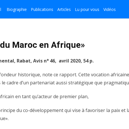
l
Biographie
Publications
Articles
Lu pour vous
Vidéos
e du Maroc en Afrique»
ntal, Rabat, Avis n° 46, avril 2020, 54 p.
ondeur historique, note ce rapport. Cette vocation africain
 le cadre d’un partenariat aussi stratégique que pragmatiqu
ricain en tant qu’acteur de premier plan,
incipe du co-développement qui vise à favoriser la paix et 
que».