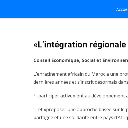
Aller
Navigation
Accuei
au
principale
contenu
principal
«L’intégration régional
Conseil Economique, Social et Environneme
L’enracinement africain du Maroc a une prof
dernières années et s’inscrit désormais dans
°-
participer activement au développement af
°-
et «proposer une approche basée sur le pr
partagée et une solidarité entre pays d’Afri