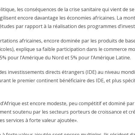
litique, les conséquences de la crise sanitaire qui vient de s
agilisent encore davantage les économies africaines. La mont
études par rapport à la réalisation des programmes d’inves
tations africaines, encore dominée par les produits de base
coles), explique sa faible participation dans le commerce m
15% pour l’Amérique du Nord et 5% pour l’Amérique Latine.
ée des investissements directs étrangers (IDE) au niveau mond
rant le premier continent bénéficiaire des IDE, et plus spéc
s d’Afrique est encore modeste, peu compétitif et dominé pa
ment soutenu par les secteurs porteurs de croissance et créa
des services à forte valeur ajoutée».
à forte valeur ajoutée sont encore multiples. Ils résident da