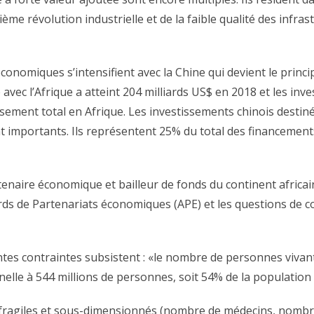
ème révolution industrielle et de la faible qualité des infra
onomiques s’intensifient avec la Chine qui devient le princ
avec l’Afrique a atteint 204 milliards US$ en 2018 et les inv
sement total en Afrique. Les investissements chinois destinés
tent importants. Ils représentent 25% du total des financemen
artenaire économique et bailleur de fonds du continent africa
ords de Partenariats économiques (APE) et les questions de
ntes contraintes subsistent : «le nombre de personnes vivan
nelle à 544 millions de personnes, soit 54% de la population 
ragiles et sous-dimensionnés (nombre de médecins, nombre d