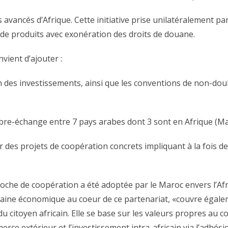
ns avancés d’Afrique. Cette initiative prise unilatéralement 
de produits avec exonération des droits de douane.
nvient d’ajouter :
n des investissements, ainsi que les conventions de non-dou
libre-échange entre 7 pays arabes dont 3 sont en Afrique (Ma
 des projets de coopération concrets impliquant à la fois d
oche de coopération a été adoptée par le Maroc envers l’Af
maine économique au coeur de ce partenariat, «couvre égalem
 citoyen africain. Elle se base sur les valeurs propres au co
erce extérieur et l’investissement intra-africain via l’adh