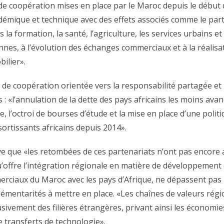
es de coopération mises en place par le Maroc depuis le début
démique et technique avec des effets associés comme le part
formation, la santé, l’agriculture, les services urbains et l
iennes, à l’évolution des échanges commerciaux et à la réali
ilier».
 coopération orientée vers la responsabilité partagée et la s
 : «l’annulation de la dette des pays africains les moins ava
, l’octroi de bourses d’étude et la mise en place d’une polit
sortissants africains depuis 2014».
ve que «les retombées de ces partenariats n’ont pas encore at
offre l’intégration régionale en matière de développement 
rciaux du Maroc avec les pays d’Afrique, ne dépassent pas
plémentarités à mettre en place. «Les chaînes de valeurs régi
ivement des filières étrangères, privant ainsi les économies
e transferts de technologie».