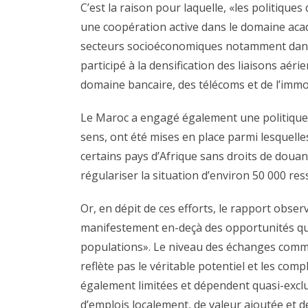
C’est la raison pour laquelle, «les politiqu
une coopération active dans le domaine aca
secteurs socioéconomiques notamment dans la 
participé à la densification des liaisons aér
domaine bancaire, des télécoms et de l’immob
Le Maroc a engagé également une politique de
sens, ont été mises en place parmi lesquelles
certains pays d’Afrique sans droits de douane
régulariser la situation d’environ 50 000 res
Or, en dépit de ces efforts, le rapport obser
manifestement en-deçà des opportunités qu’
populations». Le niveau des échanges comme
reflète pas le véritable potentiel et les com
également limitées et dépendent quasi-exclus
d’emplois localement, de valeur ajoutée et d