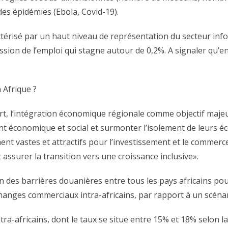
des épidémies (Ebola, Covid-19).
térisé par un haut niveau de représentation du secteur info
ssion de l’emploi qui stagne autour de 0,2%. A signaler qu’e
 Afrique ?
ort, l’intégration économique régionale comme objectif maj
ent économique et social et surmonter l’isolement de leurs é
nt vastes et attractifs pour l’investissement et le commerc
 assurer la transition vers une croissance inclusive».
on des barrières douanières entre tous les pays africains po
échanges commerciaux intra-africains, par rapport à un scéna
tra-africains, dont le taux se situe entre 15% et 18% selon l