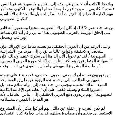
ويلاحظ الكاتب أنه لا يجنح في بحثه إلى التشهير بالصهيونية، فهذا ليس
قصده كأكاديمي. إنه يريد فهم طبيعة أصحابها والتنبؤ بسلوكهم، وهو أمر
مهم لإدارة الصراع. إذ "الإدراك أحد المكونات، بل والمحددات الأساسية
للكيان الصهيوني".
من هنا جاء نصر 1973، إذ كان إدراك الصهاينة متحيزا ومتصورا أنه قادر
على إلحاق الهزيمة بالعربي. الصهيوني هنا "لم ير، رغم أنه كان يشاهد
ويراقب ويسجل".
وعلى الرغم من أن العربي الحقيقي تم تغييبه تماما من الإدراك، فإن
استحضاره كحقيقة وكواقع غالبا ما يؤدي إلى مزيد من "الشراسة
الصهيونية". لقد تم تحويل الإدراك هنا إلى سلوك عنف. ولذلك، فإن
"الصهاينة المتطرفون هم أكثر الناس إدراكا لخطورة العربي الحقيقي،
ولطبيعة المشروع الصهيوني ولموازين القوى في ذات الوقت".
بن غوريون نفسه أدرك معنى العربي الحقيقي، فعمد بناء على تزمته
الصهيوني الخالص، إلى ترجمة هذه الرؤية عن طريق القوة وحد
السيف. لذلك، تجنب، وتجنب من جاء بعده إلى إبرام سلام معه، بل
اعتبروا السلام وسيلة فقط، على أن "الغاية هي الإقامة الكاملة
للصهيونية". إنهم يريدون دفع العربي الحقيقي إلى اليأس الشامل، لأنه
هو المدخل القمين باستسلامه.
لم يكن العرب في غفلة عن ذلك. إنهم أدركوا مبكرا بأن المشروع
الاستعماري ضخم وأن مصادرة وطنهم قد بدأت لإقامة كيان اقتصادي