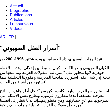
Aller
Accueil
au
Biographie
Navigation
contenu
Publications
principale
principal
Articles
Lu pour vous
Vidéos
AR
|
FR
|
"أسرار العقل الصهيوني"
عبد الوهاب المسيري، دار الحسام، بيروت، شتنبر 1996، 200 ص.
الكيان الصهيوني بنظر الكاتب، كيان استيطانين إحلالي. وهذه ملاحظة
جوهرية لأنها تتجاوز على "إمبريالية المقولات الغربية وما يتبعها من
تبعية إدراكية". فقد "استوردنا نماذجنا المعرفية ومقولاتنا التحليلية فيما
نستورد من أشياء من الغرب".
إننا نتحاور مع الغرب، يتابع الكاتب، لكن من "داخل أطر جاهزة ونماذج
معرفية مسبقة، أعدها مفكرون غربيون. ونطرح نفس الأسئلة التي
يطرحونها هم عن حضارتهم ومن منظورهم...إننا بدأنا ننظر إلى أنفسنا
من خلال مقولات الغرب التحليلية ونماذجه الإدراكية".