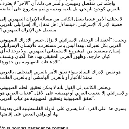
واجتماعي منفصل ومهيمن. والسر في ذلك أن "الآخر" لا يعترف
بالعربي كوجود تاريخي، بل يلغيه ويغيبه ويقيم مشروع على أنقاضه.
لا يختلف الأمر عندما ينتقل الكاتب من مسألة الإدراك الصهيوني إلى
قضية الإدراك الإسرائيلي، فيتساءل: هل ثمة إدراك إسرائيلي للعربي
منفصل عن الإدراك الصهيوني؟
ويجيب: "أعتقد أن الوجدان الإسرائيلي لا يزال حبيس الإدراك الصهيوني
الغربي بكل تحيزاته. وهذا ليس بأمر مستغرب. فالإنسان الإسرائيلي
إنسان مستفيد من المشروع الاستيطاني الصهيوني، ولا يوجد له أي
كيان خارجه، وظهور العربي الحقيقي يهدد هذا الكيان وينسف
الادعاءات الصهيونية من جذورها".
هو نفس الإدراك السائد سواء تعلق الأمر بالعربي المتخلف، بالعربي
ممثلا للأغيار أو بالعربي الهامشي أو بالعربي الغائب.
ويخلص الكاتب إلى القول بأنه لا يمكن تحقيق الحلم الصهيوني
والإسرائيلي إلا بتغييب العربي أو تهميشه على الأقل. "فغياب العربي هو
تحقق الصهيونية وتحقيق الصهيونية هو غياب العربي".
يسري هذا على الفرد، كما يسري على الدولة الفلسطينية التي يعدوننا
بها، أو يراهن البعض على إقامتها.
Vous pouvez partager ce contenu