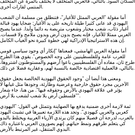
السكان السود. بالتالي، فالعربي المتخلف لا يختلف بالمرة عن المتخلف
المنتمي لقارات أخرى.
أما مقولة "العربي الممثل للأغيار"، فتنطلق من مسلمة أن الشعب
اليهودي قد عانى كثيرا طيلة تاريخه على يد الأغيار: ضحايا يهود قبالة
أغيار ذئاب، شعب مختار وشعوب متربصة به دائما وأبدا. عندما يصبح
العربي ممثلا للأغيار، فإنه يصبح بدون أرض وبدون ملامح ولا قسمات.
إن هذه الاستراتيجيا الإدراكية لهي خطوة كبيرة نحو الغياب الكامل.
أما مقولة العربي الهامشي، فمعناها "إنكار أي وجود سياسي قومي
للعرب عامة وللفلسطينيين على وجه الخصوص". يقوي هذا الطرح
طرح ثان، مفاده أن الفلسطينيين باعوا أرضهم والمستوطنون اشتروها،
بالتالي، فالعملية اقتصادية خالصة بالنسبة لهم، وعقارية فضلا عن ذلك.
ومعنى هذا أيضا أن "وجود الحقوق اليهودية الخالصة يجعل حقوق
الآخرين مجرد حقوق خارجية وعرضية وطارئة، وجودها مثل غيابها لا
يؤثر في علاقة اليهودي بالأرض وحقوقه فيها". من هنا، جاء شعار
"فلسطين أرض بلا شعب لشعب بلا أرض".
ثمة لازمة أخرى ضمنية يدفع بها الصهاينة وتتمثل في القول: "اليهودي
كعربي والعربي كيهودي". وتجد هذه اللازمة تعبيرها في تشبث اليهود
بالعرب، لدرجة أن فصيلا منهم كان يرتدي الأزياء العربية ويختلط بالبدو
كي يتعلم طرقهم ونمط حياتهم. إنهم يصورون العربي باعتباره ذاك
البدوي المتنقل، غير المرتبط بالأرض.