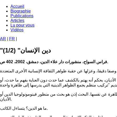
Aller
Accueil
au
Biographie
Navigation
contenu
Publications
principale
principal
Articles
Lu pour vous
Vidéos
AR
|
FR
|
"دين الإنسان" (1/2)
فراس السواح، منشورات دار علاء الدين، دمشق، 2002، 402 ص.
خ الأديان، بحكم أنه يهتم بالكشف عما حدث دون العناية بفهم ما حدث، أو
لظاهرة عن نفسها. البحث إذن هو بحث من منظور فينومونولوجيا الدين أو
الأديان.
ما هو الدين؟ يتساءل الكاتب.