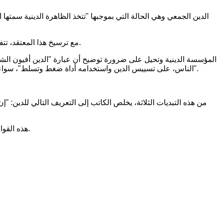
مع ترسيخ هذا المعتقد، تتفرع عنه الطقوس التي "تبدأ في الاشتغال بطريقة أوتوماتيكية". العلاقة بين الدين الجمعي والدين الفردي هي شبيهة بالعلاقة بين الفرد والمجتمع.
الناس، على تسييس الدين واستخدامه أداة ضغط وتسلط"، سواء من لدن السلطة الرمزية أو من لدن أفراد أو جماعات أو شرائح "تجعل من نفسها قيما على دين الناس ومرجعا أعلى لتفسيره والعمل بموجبه".
من هذه التبديات الثلاثة، يخلص الكاتب إلى التعريف التالي للدين: "إ
هذه القوالب التي ترشد الحس الديني وتجعل من الدين ظاهرة جمعية يمكن إرجاعها بنظر الكاتب، إلى ثلاثة أمور كبرى: المعتقد ثم الطقس ثم الأسطورة.