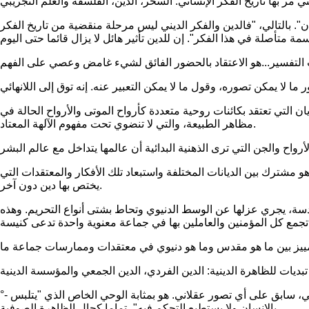
 بالتالي، "فالدين والفكر الديني ليس مرحلة منقضية من تاريخ الفكر
يان التي تعتقد بكائنات روحية متعددة كأرواح الموتى والأرواح الحالة في
مظاهر الطبيعة، والتي لا تنضوي تحت مفهوم الآلهة المعتاد.
 مشترك بين الديانات المختلفة واستبعاد تلك الأفكار والمعتقدات التي
يختص بها دين دون آخر.
سة، يجري عزلها عن الوسط الدنيوي وتحاط بشتى أنواع التحريم. وهذه
°- الدين الفردي وهو "قاع الظاهرة الدينية"، ويتمثل في الخبرة الفردية التي يعاينها الإنسان في أعماق نفسه بمعزل عن الآخرين. هو تصور بدائي، سابق على أي تصور عقلاني. هو بمثابة الوحي الخاص الذي "يتلبس
بالإنسان ولا يستطيع التحكم فيه"، تماما كحال الظاهرة الصوفية.