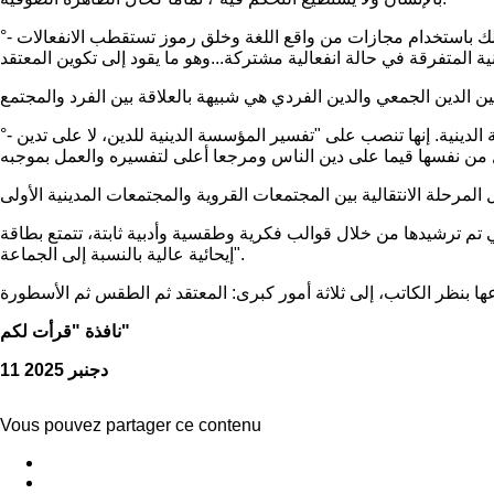
°- الدين الجمعي وهي الحالة التي بموجبها "تتخذ الظاهرة الدينية سمتها الجمعية عندما يأخذ الأفراد بنقل خبراتهم المنعزلة إلى بعضهم بعضا...وذلك باستخدام مجازات من واقع اللغة وخلق رموز تستقطب الانفعالات
°- المؤسسة الدينية وتحيل على ضرورة توضيح أن عبارة "الدين أفيون الشعوب" التي أطلقها كارل ماركس لا تنصب على الدين، بل على المؤسسة الدينية. إنها تنصب على "تفسير المؤسسة الدينية للدين، لا على تدين
لتي تم ترشيدها من خلال قوالب فكرية وطقسية وأدبية ثابتة، تتمتع بطاقة
إيحائية عالية بالنسبة إلى الجماعة".
نافذة "قرأت لكم"
11 دجنبر 2025
Vous pouvez partager ce contenu