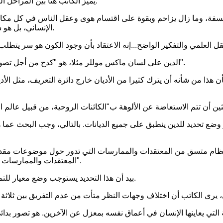
يميز الكاتب هنا بين المراحل التي مر بها تاريخ الفكر الإنساني: السحر، الدين، الفلسفة والعلم التجريبي.
سفة، وما زال يزاحم وبقوة على اقتسام هوى وعقل الناس في كل مكان".
الإنساني، بل هو سمة متأصلة في هذا الفكر". إن للدين تأثير هائل لا يزال قائما حتى اليوم.
الدين على لسان ماكس موللر مثلا، هو "كدح من أجل تصور ما لا يمكن تصوره، وقول ما لا يمكن التعبير عنه. إنه توق إلى اللانهائي".
أن هذا من شأنه أن يترك كثيرا من الأديان خارج دائرة التعريف، مثل الأد
ضع تحديد للدين ينطبق على جميع الديانات. بالتالي، وجب البحث عما هو
هو نظام متسق من المعتقدات والممارسات التي تدور حول موضوعات مقد
المعتقدات والممارسات تجمع كل المؤمنين والعاملين بها في جماعة معنوية واحدة تدعى كنيسة".
بيد أن هذا التحديد يستوجب وضع معيار للتمييز بين ما هو مقدس وما هو دنيوي في معتقدات وممارسات جماعة ما.