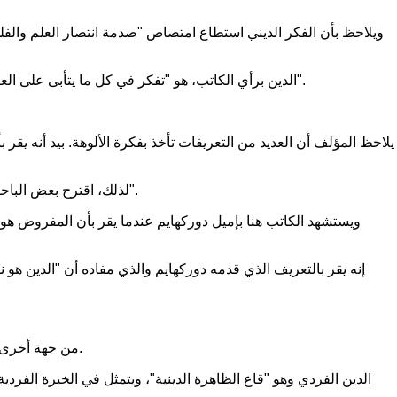
ويلاحظ بأن الفكر الديني استطاع امتصاص "صدمة انتصار العلم والفل
الدين برأي الكاتب، هو "تفكر في كل ما يتأبى على العقل العلمي والتفكير الواضح...إنه الاعتقاد بأن وجود الكون هو سر يتطلب التفسير...هو الاعتقاد بالحضور الفائق لشيء غامض وعصي على الفهم".
يلاحظ المؤلف أن العديد من التعريفات تأخذ بفكرة الألوهة. بيد أنه يقر ب
لذلك، اقترح بعض الباحثين أن تتم الاستعاضة عن الألوهة ب"الكائنات الروحية، من قبيل عالم الأرواح والجن التي ترى الذهنية البدائية أن عالمها يتداخل مع عالم البشر".
ويستشهد الكاتب هنا بإميل دوركهايم عندما يقر بأن المفروض هو و
إنه يقر بالتعريف الذي قدمه دوركهايم والذي مفاده أن "الدين 
من جهة أخرى، يرى الكاتب أن اختلاف وجهات النظر متأت من عدم التفريق بين ثلاثة تبديات للظاهرة الدينية: الدين الفردي، الدين الجمعي والمؤسسة الدينية.