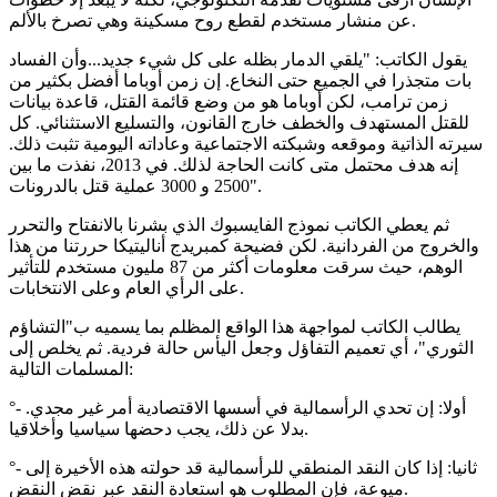
عن منشار مستخدم لقطع روح مسكينة وهي تصرخ بالألم.
يقول الكاتب: "يلقي الدمار بظله على كل شيء جديد...وأن الفساد
بات متجذرا في الجميع حتى النخاع. إن زمن أوباما أفضل بكثير من
زمن ترامب، لكن أوباما هو من وضع قائمة القتل، قاعدة بيانات
للقتل المستهدف والخطف خارج القانون، والتسليع الاستثنائي. كل
سيرته الذاتية وموقعه وشبكته الاجتماعية وعاداته اليومية تثبت ذلك.
إنه هدف محتمل متى كانت الحاجة لذلك. في 2013، نفذت ما بين
2500 و 3000 عملية قتل بالدرونات".
ثم يعطي الكاتب نموذج الفايسبوك الذي بشرنا بالانفتاح والتحرر
والخروج من الفردانية. لكن فضيحة كمبريدج أناليتيكا حررتنا من هذا
الوهم، حيث سرقت معلومات أكثر من 87 مليون مستخدم للتأثير
على الرأي العام وعلى الانتخابات.
يطالب الكاتب لمواجهة هذا الواقع المظلم بما يسميه ب"التشاؤم
الثوري"، أي تعميم التفاؤل وجعل اليأس حالة فردية. ثم يخلص إلى
المسلمات التالية:
°- أولا: إن تحدي الرأسمالية في أسسها الاقتصادية أمر غير مجدي.
بدلا عن ذلك، يجب دحضها سياسيا وأخلاقيا.
°- ثانيا: إذا كان النقد المنطقي للرأسمالية قد حولته هذه الأخيرة إلى
ميوعة، فإن المطلوب هو استعادة النقد عبر نقض النقض.