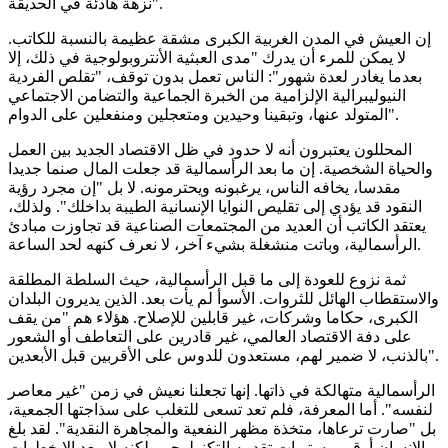
نزهة هادئة في الحديقة".
إن العيش في المدن الغربية الكبرى مشقة عظيمة بالنسبة للكاتب.
لا يمكن للمرء أن يدرك "مدى العبثية الأنتروبولوجية في ذلك، إلا
بعدما يغادر لعدة شهور": الناس تعمل بدون توقف، "تقلص الفردية
النيوليبرالية الإلزامية من الخبرة الجماعية والتضامن الاجتماعي
المتولد عنها، وتبقينا وحيدين ومتعجلين ومنفعلين على الدوام".
المحللون يعتبرون أنه لا حدود في ظل الاقتصاد الجديد بين العمل
والحياة الشخصية. إن ما بعد الرأسمالية قد جعلت المال صنما جديدا
مقدسا، يخافه الناس، يرغبونه ويحترمونه. لا بل "إن مجرد رؤية
النقود قد يؤدي إلى تقليص النوايا الإنسانية الطيبة بداخلك". ولذلك،
يعتقد الكاتب أن العديد من المجتمعات الصناعية قد تجاوزت مبادئ
الرأسمالية، وباتت منشغلة بشيء آخر، لا نعرف كنهه لحد الساعة.
ثمة نزوع للعودة إلى ما قبل الرأسمالية، حيث السلطة المطلقة
والاستقطاب الهائل للثروات. الأسوأ لم يأت بعد. الذين يديرون البلدان
الكبرى، حكاما وشركات، غير قابلين للإصلاح. هؤلاء هم "من يقف
على دفة الاقتصاد العالمي، غير قادرين على التعاطف أو الشعور
بالذنب، لا ضمير لهم، مستعدون للدوس على الأقربين قبل الأبعدين".
الرأسمالية متهالكة في ذاتها. إنها تجعلنا نعيش في زمن "غير معاصر
لنفسه". أما المعرفة، فلم تعد تسعى للتغلب على سذاجتها الجمعية،
بل "صارت ترعاها، متخذة مظهر النفعية والمجاهرة النقدية". لقد بلغ
الإنسان أرقى مستويات تقدمه التكنولوجي، لكنه لا يبعد إلا خطوات