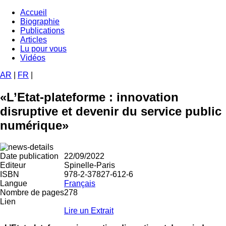
Aller
Accueil
au
Biographie
Navigation
contenu
Publications
principale
principal
Articles
Lu pour vous
Vidéos
AR
|
FR
|
«L’Etat-plateforme : innovation
disruptive et devenir du service public
numérique»
Date publication
22/09/2022
Editeur
Spinelle-Paris
ISBN
978-2-37827-612-6
Langue
Français
Nombre de pages
278
Lien
Lire un Extrait