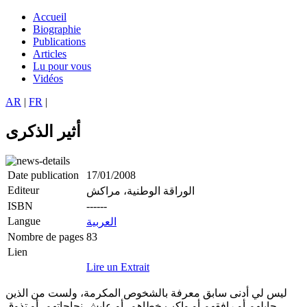
Aller
Accueil
au
Biographie
Navigation
contenu
Publications
principale
principal
Articles
Lu pour vous
Vidéos
AR
|
FR
|
أثير الذكرى
Date publication
17/01/2008
Editeur
الوراقة الوطنية، مراكش
ISBN
------
Langue
العربية
Nombre de pages
83
Lien
Lire un Extrait
ليس لي أدنى سابق معرفة بالشخوص المكرمة، ولست من الذين
جايلهم أو رافقهم أو واكب خطاهم، أو عايش نجاحاتهم، أو تذوق