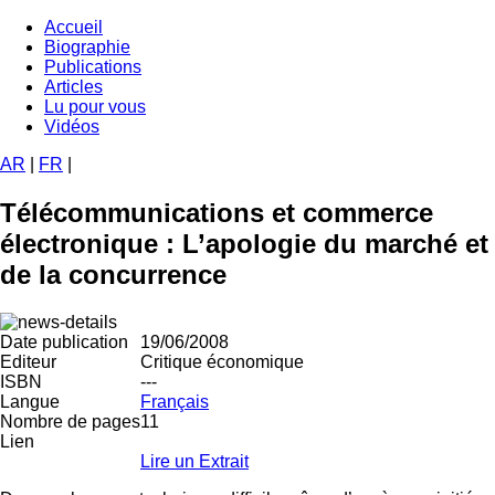
Aller
Accueil
au
Biographie
Navigation
contenu
Publications
principale
principal
Articles
Lu pour vous
Vidéos
AR
|
FR
|
Télécommunications et commerce
électronique : L’apologie du marché et
de la concurrence
Date publication
19/06/2008
Editeur
Critique économique
ISBN
---
Langue
Français
Nombre de pages
11
Lien
Lire un Extrait