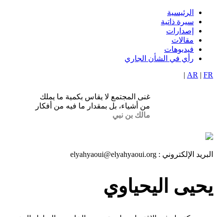
تجاوز
الرئيسية
Navigation
إلى
سيرة ذاتية
المحتوى
إصدارات
principale
الرئيسي
مقالات
فيديوهات
رأي في الشأن الجاري
|
AR
|
FR
غنى المجتمع لا يقاس بكمية ما يملك
من أشياء، بل بمقدار ما فيه من أفكار
مالك بن نبي
البريد الإلكتروني :
elyahyaoui@elyahyaoui.org
يحيى اليحياوي