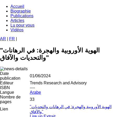
Aller
Accueil
au
Biographie
Navigation
contenu
Publications
principale
principal
Articles
Lu pour vous
Vidéos
AR
|
FR
|
"الهوية الأوروبية والهجرة: في الرهانات
والتحديات والآفاق"
Date
01/06/2024
publication
Editeur
Trends Research and Advisory
ISBN
----
Langue
Arabe
Nombre de
33
pages
"الهوية الأوروبية والهجرة: في الرهانات والتحديات
Lien
والآفاق"
Lire un Extrait