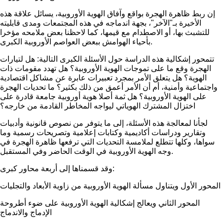
إن ربط ظاهرة الهجرة بواقع وآفاق الهوية الأوروبية، يسائل علاقة هذه
الأخيرة بـ"الآخر"، بجهة اندماجه في هذه المجتمعات ومدى قابليته
للتشبث بها، أو الاصطدام مع قيمها، كما لاحظنا بعض ملامحه مؤخرا
بأحياء الهوامش ببعض العواصم الأوروبية الكبرى.
تتمحور إشكالية هذه الدراسة حول الأسئلة الكبرى التالية: هل لتيارات
الهجرة وقع ما على تموجات الهوية الأوروبية؟ هل تهدد مقومات ذات
الهوية؟ هل يتعلق الأمر بمجرد تعبيرات عابرة عن مشاكل اقتصادية
واجتماعية وأمنية، أم أن الأمر أعمق من ذلك بكثير؟ ما تحديات الهجرة
على الهوية الأوروبية؟ هل ثمة أصلا هوية أوروبية جامعة قادرة على
اختزال المشترك الهوياتي ليواجه المخاطر القادمة من خارجه؟
لجأنا لمعالجة هذه الأسئلة، إلى ما يتوفر من نصوص قانونية وأدبيات
وتقارير ودراسات أكاديمية وكتابات إعلامية وتصريحات رسمية وما
سواها، وكلها تتطلع لملامسة التحديات التي ترفعها ظاهرة الهجرة في
وجه الهوية الأوروبية في الوقت الحاضر وفي المستقبل.
وقد قسمناها إلى أربعة محاور كبرى:
المحور الأول ويتناول
مسألة الهوية الأوروبية من زاوية الأبعاد والتجليات
المحور الثاني ويعالج إشكالية الهوية الأوروبية على ضوء أطروحة
الإدماج والاندماج