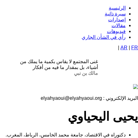
تجاوز
الرئيسية
Navigation
إلى
سيرة ذاتية
المحتوى
إصدارات
principale
الرئيسي
مقالات
فيديوهات
رأي في الشأن الجاري
|
AR
|
FR
غنى المجتمع لا يقاس بكمية ما يملك من
أشياء، بل بمقدار ما فيه من أفكار
مالك بن نبي
البريد الإلكتروني :
elyahyaoui@elyahyaoui.org
يحيى اليحياوي
دكتوراه في الاقتصاد، جامعة محمد الخامس، الرباط، المغرب.