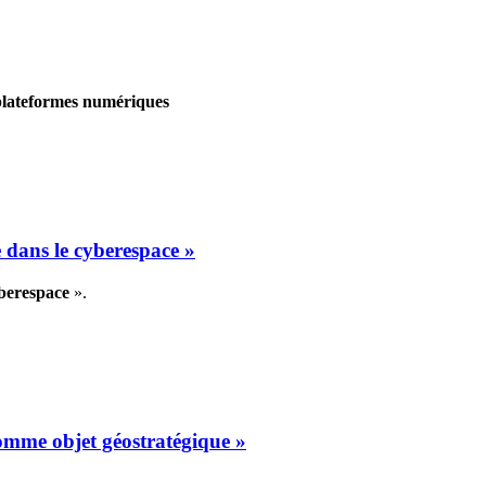
 plateformes numériques
 dans le cyberespace »
yberespace
».
omme objet géostratégique »