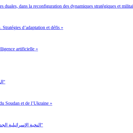
gies duales, dans la reconfiguration des dynamiques stratégiques et milit
 Stratégies d’adaptation et défis »
ligence artificielle »
"الصعود الصيني في إفريقيا وتأثيره على مستقبل النظام الدولي"
du Soudan et de l’Ukraine »
"النخبة الإسرائيلية الجديدة: دراسة في أثر صعود التيار الديني على مراكز صنع القرار"