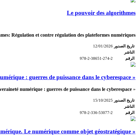
Le pouvoir des algorithmes
hmes: Régulation et contre régulation des plateformes numériques
تاريخ الصدور
12/01/2026
الناشر
الرقم
978-2-38651-274-2
« De la souveraineté numérique : guerres de puissance dans le cyberespace »
veraineté numérique : guerres de puissance dans le cyberespace
«
تاريخ الصدور
15/10/2025
الناشر
الرقم
978-2-336-53077-2
« Les multinationales du numérique. Le numérique comme objet géostratégique »