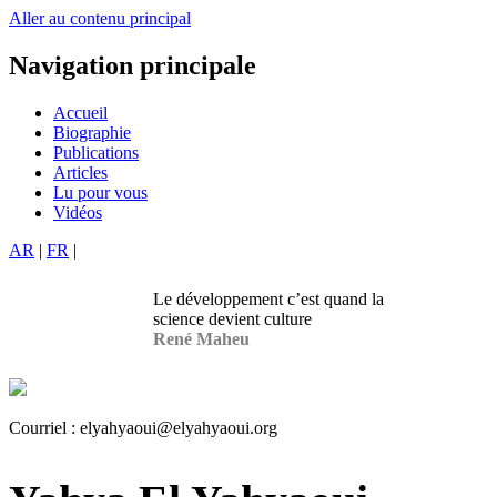
Aller au contenu principal
Navigation principale
Accueil
Biographie
Publications
Articles
Lu pour vous
Vidéos
AR
|
FR
|
Le développement c’est quand la
science devient culture
René Maheu
Courriel :
elyahyaoui@elyahyaoui.org