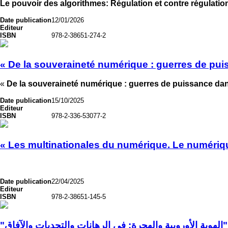
Le pouvoir des algorithmes: Régulation et contre régulati
Date publication
12/01/2026
Editeur
ISBN
978-2-38651-274-2
« De la souveraineté numérique : guerres de pu
«
De la souveraineté numérique : guerres de puissance da
Date publication
15/10/2025
Editeur
ISBN
978-2-336-53077-2
« Les multinationales du numérique. Le numéri
Date publication
22/04/2025
Editeur
ISBN
978-2-38651-145-5
"الهوية الأوروبية والهجرة: في الرهانات والتحديات والآفاق"