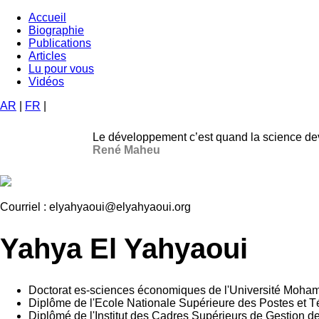
Aller
Accueil
au
Biographie
Navigation
contenu
Publications
principale
principal
Articles
Lu pour vous
Vidéos
AR
|
FR
|
Le développement c’est quand la science dev
René Maheu
Courriel :
elyahyaoui@elyahyaoui.org
Yahya El Yahyaoui
Doctorat es-sciences économiques de l'Université Moha
Diplôme de l'Ecole Nationale Supérieure des Postes et 
Diplômé de l'Institut des Cadres Supérieurs de Gestion 