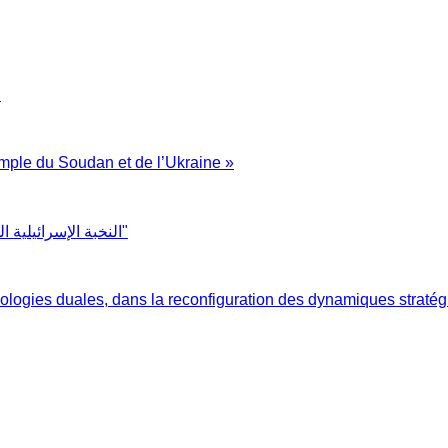
الصعود ال"
mple du Soudan et de l’Ukraine »
"النخبة الإسرائيلية الجديدة: دراسة في أثر صعود التيار الديني على مراكز صنع القرار"
chnologies duales, dans la reconfiguration des dynamiques stratég