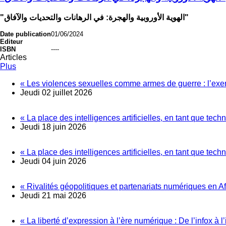
"الهوية الأوروبية والهجرة: في الرهانات والتحديات والآفاق"
Date publication
01/06/2024
Editeur
ISBN
----
Articles
Plus
« Les violences sexuelles comme armes de guerre : l’exe
Jeudi 02 juillet 2026
« La place des intelligences artificielles, en tant que te
Jeudi 18 juin 2026
« La place des intelligences artificielles, en tant que te
Jeudi 04 juin 2026
« Rivalités géopolitiques et partenariats numériques en Afr
Jeudi 21 mai 2026
« La liberté d’expression à l’ère numérique : De l’infox à l’i