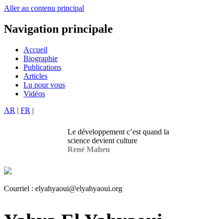
Aller au contenu principal
Navigation principale
Accueil
Biographie
Publications
Articles
Lu pour vous
Vidéos
AR
|
FR
|
Le développement c’est quand la
science devient culture
René Maheu
Courriel :
elyahyaoui@elyahyaoui.org