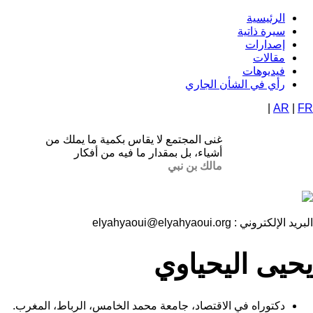
تجاوز
الرئيسية
Navigation
إلى
سيرة ذاتية
المحتوى
إصدارات
principale
الرئيسي
مقالات
فيديوهات
رأي في الشأن الجاري
|
AR
|
FR
غنى المجتمع لا يقاس بكمية ما يملك من
أشياء، بل بمقدار ما فيه من أفكار
مالك بن نبي
البريد الإلكتروني :
elyahyaoui@elyahyaoui.org
يحيى اليحياوي
دكتوراه في الاقتصاد، جامعة محمد الخامس، الرباط، المغرب.