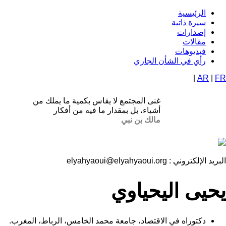
تجاوز
الرئيسية
Navigation
إلى
سيرة ذاتية
المحتوى
إصدارات
principale
الرئيسي
مقالات
فيديوهات
رأي في الشأن الجاري
|
AR
|
FR
غنى المجتمع لا يقاس بكمية ما يملك من
أشياء، بل بمقدار ما فيه من أفكار
مالك بن نبي
البريد الإلكتروني :
elyahyaoui@elyahyaoui.org
يحيى اليحياوي
دكتوراه في الاقتصاد، جامعة محمد الخامس، الرباط، المغرب.