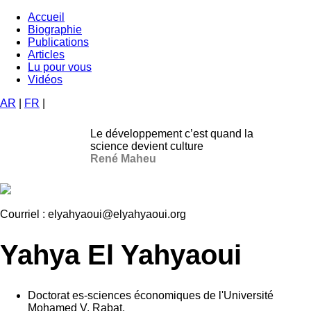
Aller
Accueil
au
Biographie
Navigation
contenu
Publications
principale
principal
Articles
Lu pour vous
Vidéos
AR
|
FR
|
Le développement c’est quand la
science devient culture
René Maheu
Courriel :
elyahyaoui@elyahyaoui.org
Yahya El Yahyaoui
Doctorat es-sciences économiques de l'Université
Mohamed V, Rabat.